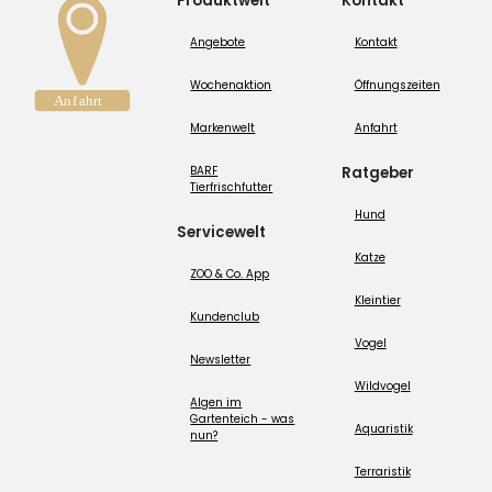
Produktwelt
Kontakt
Angebote
Kontakt
Wochenaktion
Öffnungszeiten
Markenwelt
Anfahrt
BARF
Ratgeber
Tierfrischfutter
Hund
Servicewelt
Katze
ZOO & Co. App
Kleintier
Kundenclub
Vogel
Newsletter
Wildvogel
Algen im
Gartenteich - was
Aquaristik
nun?
Terraristik