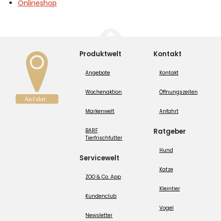
Onlineshop
Produktwelt
Kontakt
Angebote
Kontakt
Wochenaktion
Öffnungszeiten
Markenwelt
Anfahrt
BARF
Ratgeber
Tierfrischfutter
Hund
Servicewelt
Katze
ZOO & Co. App
Kleintier
Kundenclub
Vogel
Newsletter