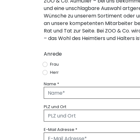
ZOO & Co. Aumüller – bei uns bekomme
und eine unschlagbare Auswahl artgere
Wünsche zu unserem Sortiment oder uns
an unsere kompetenten Mitarbeiter bei 
Rat und Tat zur Seite. Bei ZOO & Co. w
– das Wohl des Heimtiers und Halters i
Anrede
Frau
Herr
Name
*
PLZ und Ort
E-Mail Adresse
*