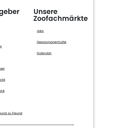
geber
Unsere
Zoofachmärkte
Jobs
Georgsmarienhütte
er
Gütersloh
gel
stik
stik
eund zu Freund