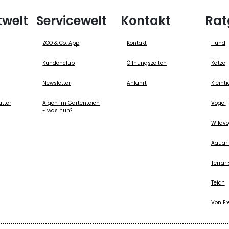
twelt
Servicewelt
Kontakt
Rat
ZOO & Co. App
Kontakt
Hund
Kundenclub
Öffnungszeiten
Katze
Newsletter
Anfahrt
Kleinti
utter
Algen im Gartenteich
Vogel
- was nun?
Wildvo
Aquari
Terrari
Teich
Von Fr