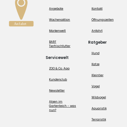
Angebote
Kontakt
Wochenaktion
Öffnungszeiten
Markenwelt
Anfahrt
BARF
Ratgeber
Tierfrischfutter
Hund
Servicewelt
Katze
ZOO & Co. App
Kleintier
Kundenclub
Vogel
Newsletter
Wildvogel
Algen im
Gartenteich - was
Aquaristik
nun?
Terraristik