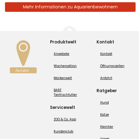
Mehr Informationen zu Aquarienbewohnern
Produktwelt
Kontakt
Angebote
Kontakt
Wochenaktion
Öffnungszeiten
Markenwelt
Anfahrt
BARF
Ratgeber
Tierfrischfutter
Hund
Servicewelt
Katze
ZOO & Co. App
Kleintier
Kundenclub
Vogel