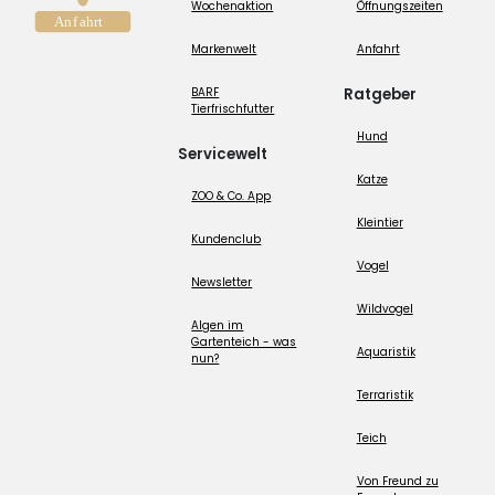
Wochenaktion
Öffnungszeiten
Markenwelt
Anfahrt
BARF
Ratgeber
Tierfrischfutter
Hund
Servicewelt
Katze
ZOO & Co. App
Kleintier
Kundenclub
Vogel
Newsletter
Wildvogel
Algen im
Gartenteich - was
Aquaristik
nun?
Terraristik
Teich
Von Freund zu