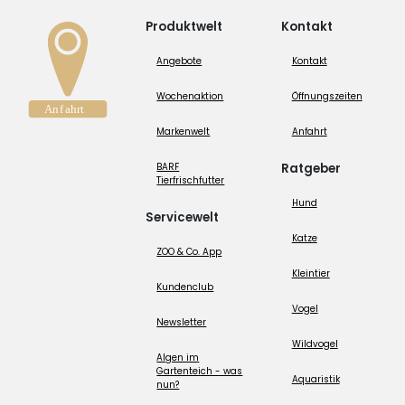
Produktwelt
Kontakt
Angebote
Kontakt
Wochenaktion
Öffnungszeiten
Markenwelt
Anfahrt
BARF
Ratgeber
Tierfrischfutter
Hund
Servicewelt
Katze
ZOO & Co. App
Kleintier
Kundenclub
Vogel
Newsletter
Wildvogel
Algen im
Gartenteich - was
Aquaristik
nun?